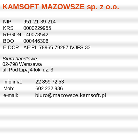
KAMSOFT MAZOWSZE sp. z o.o.
NIP
951-21-39-214
KRS
0000229955
REGON
140073542
BDO
000446306
E-DOR
AE:PL-78965-79287-IVJFS-33
Biuro handlowe:
02-798 Warszawa
ul. Pod Lipą 4 lok. uz. 3
Infolinia:
22 859 72 53
Mob:
602 232 936
e-mail: